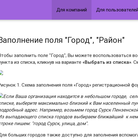
Для компаний
Для пользователе
Заполнение поля "Город", "Район"
Чтобы заполнить поле "Город", Вы можете воспользоваться 
пункта из списка, кликнув на варианте
«Выбрать из списка»
. 
Рисунок 1. Схема заполнения поля «Город» регистрационной фо
Если Ваша организация находится в небольшом городе, селе
списке, выберите максимально близкий к Вам населенный пун
подробный адрес. Например, возьмем город Сурск Пензенской
Из выпадающего списка городов выбираем ближайший к нему 
строке пишем: "город Сурск, улица, дом".
Для больших городов также доступно для заполнения вспомог