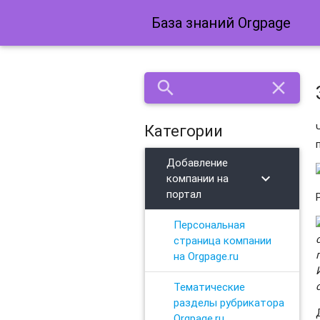
База знаний Orgpage
search
close
Категории
Добавление
chevron_right
компании на
портал
Персональная
страница компании
на Orgpage.ru
Тематические
разделы рубрикатора
Orgpage.ru